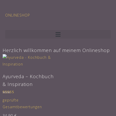
ONLINESHOP
Herzlich willkommen auf meinem Onlineshop
Ayurveda – Kochbuch
& Inspiration
Bewertet
geprüfte
mit
5.00
Gesamtbewertungen
von 5
34,90
€