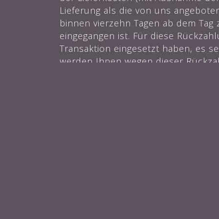
Lieferung als die von uns angebote
binnen vierzehn Tagen ab dem Tag z
eingegangen ist. Für diese Rückzah
Transaktion eingesetzt haben, es se
werden Ihnen wegen dieser Rückzah
wieder zurückerhalten haben oder b
nachdem, welches der frühere Zeitp
Sie haben die Waren unverzüglich u
den Widerruf dieses Vertrags unter
die Waren vor Ablauf der Frist von
Sie tragen die unmittelbaren Kost
Sie müssen für einen etwaigen Wer
der Beschaffenheit, Eigenschaften
ist.