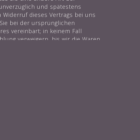
 unverzüglich und spätestens
 Widerruf dieses Vertrags bei uns
Sie bei der ursprünglichen
es vereinbart; in keinem Fall
lung verweigern, bis wir die Waren
ie Waren zurückgesandt haben, je
en ab dem Tag, an dem Sie uns über
. Die Frist ist gewahrt, wenn Sie
ertverlust auf einen zur Prüfung
n Umgang mit ihnen zurückzuführen