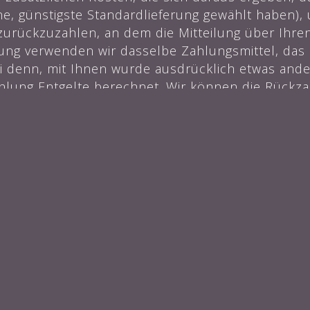
ne, günstigste Standardlieferung gewählt haben),
urückzuzahlen, an dem die Mitteilung über Ihren
lung verwenden wir dasselbe Zahlungsmittel, das 
i denn, mit Ihnen wurde ausdrücklich etwas ander
lung Entgelte berechnet. Wir können die Rückzah
is Sie den Nachweis erbracht haben, dass Sie d
unkt ist.
nd in jedem Fall spätestens binnen vierzehn Tag
richten, an uns zurückzusenden oder zu übergeben
 vierzehn Tagen absenden.
en der Rücksendung der Waren.
tverlust der Waren nur aufkommen, wenn dieser W
 und Funktionsweise der Waren nicht notwendige